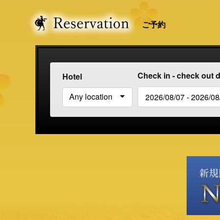
ご予約
Check in - check out 
Hotel
Any location