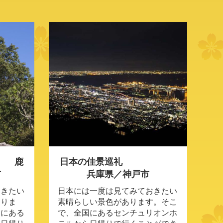
 鹿
日本の佳景巡礼
市
兵庫県／神戸市
おきたい
日本には一度は見てみておきたい
ありま
素晴らしい景色があります。そこ
島にある
で、全国にあるセンチュリオンホ