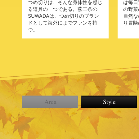
つめ切りは、そんな身体性を感じ
は毎日
る道具の一つである。燕三条の
の野菜
SUWADAは、つめ切りのブラン
自然な
ドとして海外にまでファンを持
り冒険
つ。
Area
Style