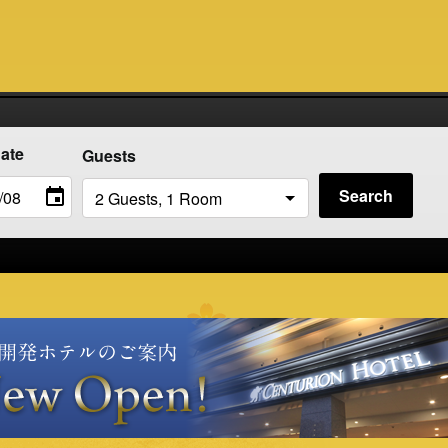
date
Guests
Search