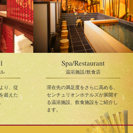
l
Spa/Restaurant
ル
温浴施設/飲食店
より、従
滞在先の満足度をさらに高める、
を超えた
センチュリオンホテルズが展開す
。
る温浴施設、飲食施設をご紹介し
ます。