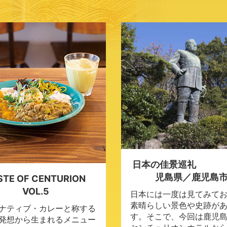
日本の佳景巡礼
児島県／鹿児島
STE OF CENTURION
VOL.5
日本には一度は見てみて
素晴らしい景色や史跡が
ナティブ・カレーと称する
す。そこで、今回は鹿児
発想から生まれるメニュー