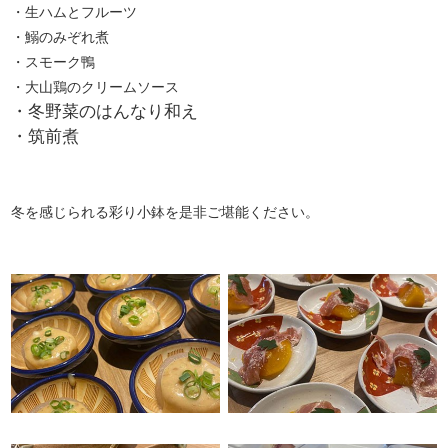
・生ハムとフルーツ
・鰯のみぞれ煮
・スモーク鴨
・大山鶏のクリームソース
・冬野菜のはんなり和え
・筑前煮
冬を感じられる彩り小鉢を是非ご堪能ください。