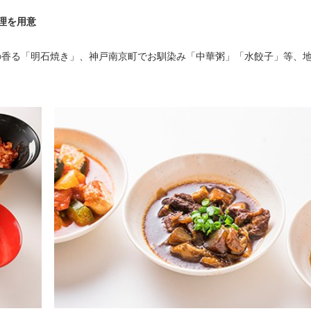
理を用意
の香る「明石焼き」、神戸南京町でお馴染み「中華粥」「水餃子」等、