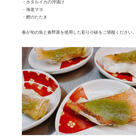
・ホタルイカの沖漬け
・海老マヨ
・鰹のたたき
春が旬の魚と春野菜を使用した彩り小鉢をご堪能ください