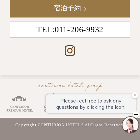
宿泊予約
TEL:011-206-9932
centurion hotels group
Copyright CENTURION HOTELS AllRight Reserved.