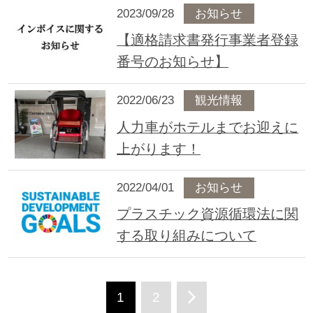
2023/09/28
お知らせ
【適格請求書発行事業者登録
番号のお知らせ】
2022/06/23
観光情報
人力車がホテルまでお迎えに
上がります！
2022/04/01
お知らせ
プラスチック資源循環法に関
する取り組みについて
1
2