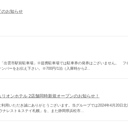
てのお知らせ
内「出雲市駅前駐車場」※提携駐車場では駐車券の発券はございません。 フ
バーをお伝え下さい。※700円/1泊（入庫時から2...
ンチュリオンホテル 2店舗同時新規オープンのお知らせ！
利用いただき誠にありがとうございます。当グループでは2024年4月20日北
ウナレスト＆ステイ札幌」を、また静岡県浜松市...