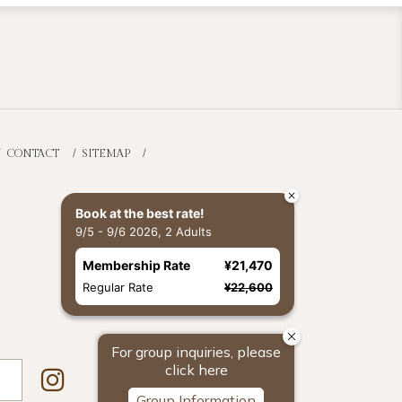
CONTACT
SITEMAP
Book at the best rate!
9/5 - 9/6 2026, 2 Adults
Membership Rate
¥21,470
Regular Rate
¥22,600