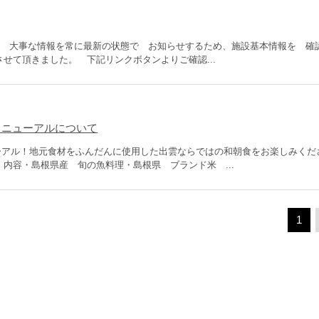
へ 大事な情報を常に最新の状態で お知らせするため、施設基本情報を 確
せて頂きました。 下記リンクボタンよりご確認...
朝食リニューアルについて
ニューアル！地元食材をふんだんに使用した出雲ならではの和朝食をお楽しみくだ
内容・島根県産 旬の魚料理・島根県 ブランド米 ...
1