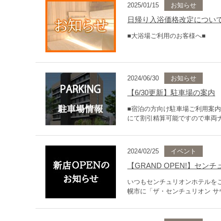
2025/01/15
お知らせ
日帰り入浴価格改定につい
■大浴場ご利用のお客様へ■
2024/06/30
お知らせ
【6/30更新】駐車場の案内
■宿泊の方向け駐車場ご利用案
にて割引精算可能ですので車両ナン
2024/02/25
イベント
【GRAND OPEN!】セ
いつもセンチュリオンホテルをご
幌市に「ザ・センチュリオン サ