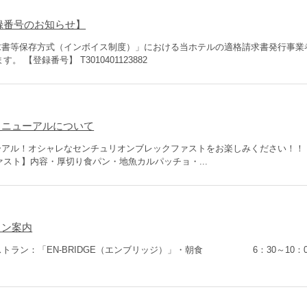
録番号のお知らせ】
格請求書等保存方式（インボイス制度）」における当ホテルの適格請求書発行事業
【登録番号】 T3010401123882
朝食リニューアルについて
ニューアル！オシャレなセンチュリオンブレックファストをお楽しみください！！
スト】内容・厚切り食パン・地魚カルパッチョ・...
トラン案内
ストラン：「EN-BRIDGE（エンブリッジ）」・朝食 6：30～10：0