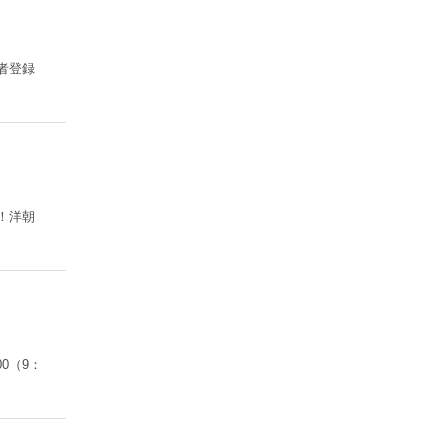
者登録
！洋朝
0（9：