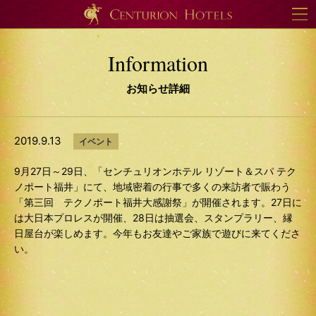
Information
お知らせ詳細
2019.9.13
イベント
9月27日～29日、「センチュリオンホテル リゾート＆スパ テク
ノポート福井」にて、地域密着の行事で多くの来訪者で賑わう
「第三回 テクノポート福井大感謝祭」が開催されます。27日に
は大日本プロレスが開催、28日は抽選会、スタンプラリー、縁
日屋台が楽しめます。今年もお友達やご家族で遊びに来てくださ
い。